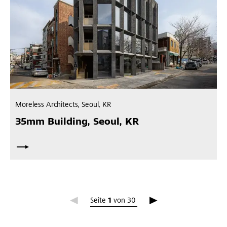
Moreless Architects, Seoul, KR
35mm Building, Seoul, KR
Seite 1
Seite
1
von
30