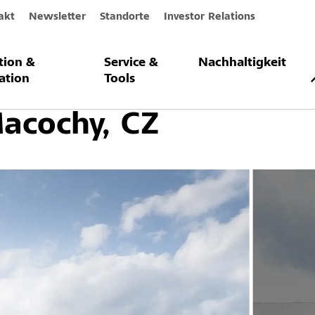
akt
Newsletter
Standorte
Investor Relations
ation &
Service &
Nachhaltigkeit
nik für Atemwegserk
ation
Tools
acochy, CZ