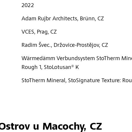
2022
Adam Rujbr Architects, Brünn, CZ
VCES, Prag, CZ
Radim Švec., Držovice-Prostějov, CZ
Wärmedämm Verbundsystem StoTherm Minera
Rough 1, StoLotusan® K
StoTherm Mineral, StoSignature Texture: Rou
 Ostrov u Macochy, CZ