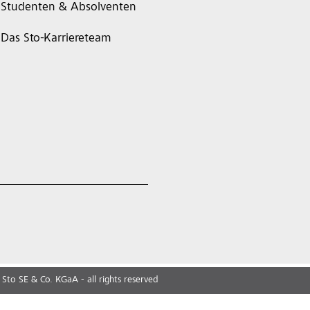
Studenten & Absolventen
Das Sto-Karriereteam
Sto SE & Co. KGaA - all rights reserved