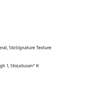
l, StoSignature Texture:
gh 1, StoLotusan® K