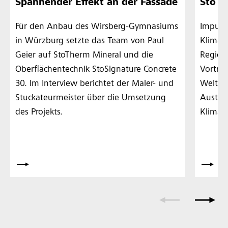
Spannender Effekt an der Fassade
Sto K
Für den Anbau des Wirsberg-Gymnasiums
Impulse
in Würzburg setzte das Team von Paul
Klimap
Geier auf StoTherm Mineral und die
Region.
Oberflächentechnik StoSignature Concrete
Vorträg
30. Im Interview berichtet der Maler- und
Welt u
Stuckateurmeister über die Umsetzung
Austau
des Projekts.
Klimapa