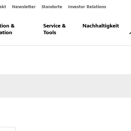
akt
Newsletter
Standorte
Investor Relations
ation &
Service &
Nachhaltigkeit
Innen- und Deckendämmsysteme
StoTherm Deckendämmung
Däm
ation
Tools