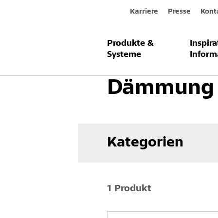
Karriere
Presse
Kont
Produkte &
Inspir
Produkte & Systeme
Innenraum
Systeme
Inform
Dämmung
Kategorien
1 Produkt