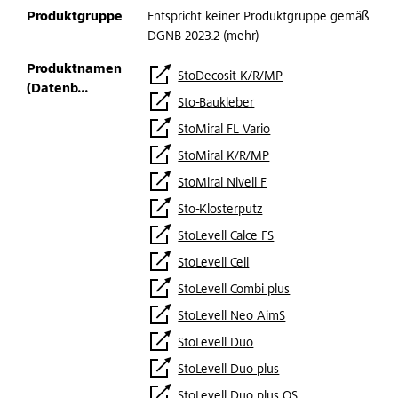
Entspricht keiner Produktgruppe gemäß
DGNB 2023.2 (mehr)
StoDecosit K/R/MP
Sto-Baukleber
StoMiral FL Vario
StoMiral K/R/MP
StoMiral Nivell F
Sto-Klosterputz
StoLevell Calce FS
StoLevell Cell
StoLevell Combi plus
StoLevell Neo AimS
StoLevell Duo
StoLevell Duo plus
StoLevell Duo plus QS