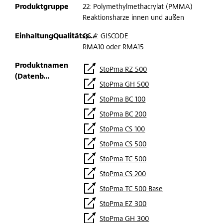
22: Polymethylmethacrylat (PMMA)
Reaktionsharze innen und außen
QS 4: GISCODE
RMA10 oder RMA15
StoPma RZ 500
StoPma GH 500
StoPma BC 100
StoPma BC 200
StoPma CS 100
StoPma CS 500
StoPma TC 500
StoPma CS 200
StoPma TC 500 Base
StoPma EZ 300
StoPma GH 300