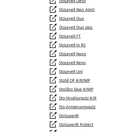
StoLevell Deco
StoLevell Neo AimS
StoLevell Duo
StoLevell Duo plus
StoLevell FT
StoLevell In RS
StoLevell Novo
StoLevell Reno
StoLevell Uni
StoSil OF K/R/MP
StoSilco blue K/MP
Sto-Strukturputz K/R
Sto-Armierungsputz
StoSuperlit
StoSuperlit Protect