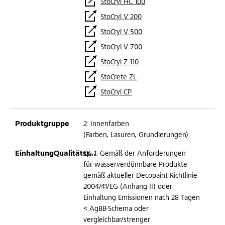
StoCryl HC 100
StoCryl V 200
StoCryl V 500
StoCryl V 700
StoCryl Z 110
StoCrete ZL
StoCryl CP
2: Innenfarben
(Farben, Lasuren, Grundierungen)
QS 1: Gemäß der Anforderungen
für wasserverdünnbare Produkte
gemäß aktueller Decopaint Richtlinie
2004/41/EG (Anhang II) oder
Einhaltung Emissionen nach 28 Tagen
< AgBB-Schema oder
vergleichbar/strenger