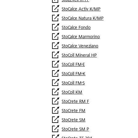
StoLevell In FF
StoCalce Activ K/MP
StoCalce Natura K/MP
StoCalce Fondo
StoCalce Marmorino
StoCalce Veneziano
StoColl Mineral HP
StoColl FM-E
StoColl FM-K
StoColl FM-S
StoColl KM
StoCrete RM F
StoCrete FM
StoCrete SM
StoCrete SM P