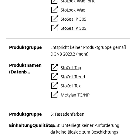
StoLook Wax forte
StoLook Wax
StoSeal P 305
StoSeal P 505
Entspricht keiner Produktgruppe gemäß
DGNB 2023.2 (mehr)
StoColl Tap
StoColl Trend
StoColl Tex
Metylan TG/NP
5: Fassadenfarben
QS 4: Unterliegt keiner Anforderung
da keine Biozide zum Beschichtungs-