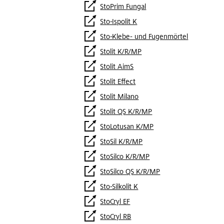
StoPrim Fungal
Sto-Ispolit K
Sto-Klebe- und Fugenmörtel
Stolit K/R/MP
Stolit AimS
Stolit Effect
Stolit Milano
Stolit QS K/R/MP
StoLotusan K/MP
StoSil K/R/MP
StoSilco K/R/MP
StoSilco QS K/R/MP
Sto-Silkolit K
StoCryl EF
StoCryl RB