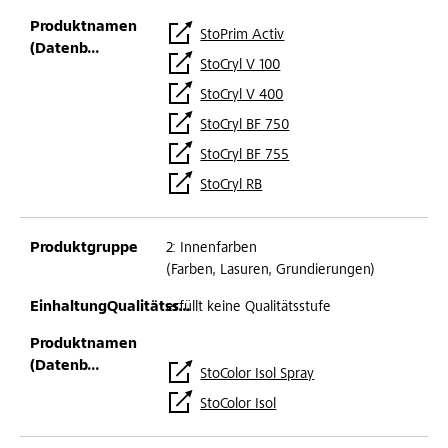
StoPrim Activ
StoCryl V 100
StoCryl V 400
StoCryl BF 750
StoCryl BF 755
StoCryl RB
2: Innenfarben
(Farben, Lasuren, Grundierungen)
erfüllt keine Qualitätsstufe
StoColor Isol Spray
StoColor Isol