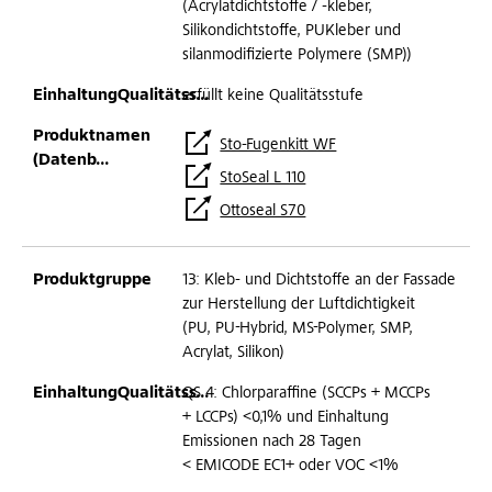
(Acrylatdichtstoffe / -kleber,
Silikondichtstoffe, PUKleber und
silanmodifizierte Polymere (SMP))
erfüllt keine Qualitätsstufe
Sto-Fugenkitt WF
StoSeal L 110
Ottoseal S70
13: Kleb- und Dichtstoffe an der Fassade
zur Herstellung der Luftdichtigkeit
(PU, PU-Hybrid, MS-Polymer, SMP,
Acrylat, Silikon)
QS 4: Chlorparaffine (SCCPs + MCCPs
+ LCCPs) <0,1% und Einhaltung
Emissionen nach 28 Tagen
< EMICODE EC1+ oder VOC <1%