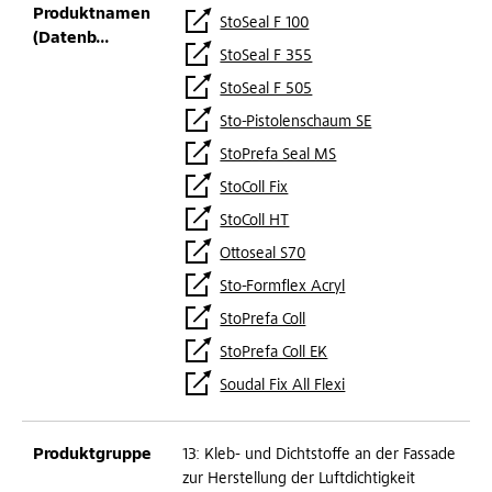
StoSeal F 100
StoSeal F 355
StoSeal F 505
Sto-Pistolenschaum SE
StoPrefa Seal MS
StoColl Fix
StoColl HT
Ottoseal S70
Sto-Formflex Acryl
StoPrefa Coll
StoPrefa Coll EK
Soudal Fix All Flexi
13: Kleb- und Dichtstoffe an der Fassade
zur Herstellung der Luftdichtigkeit