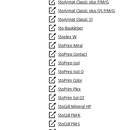
StoArmat Classic plus F/M/G
StoArmat Classic plus QS F/M/G
StoArmat Classic S1
Sto-Baukleber
Stoplex W
StoPrep Miral
StoPrep Contact
StoPrep Isol
StoPrep Isol Q
StoPrim Color
StoPrim Plex
StoPrim Sol GT
StoColl Mineral HP
StoColl FM-K
StoColl FM-S