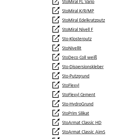
StoMiral FL Vario
StoMiral K/R/MP
StoMiral Edelkratzputz
StoMiral Nivell F
Sto-Klosterputz
StoNivellit
StoDeco Coll weiß
Sto-Dispersionskleber
Sto-Putzgrund
StoFlexyl
StoFlexyl Cement
Sto-HydroGrund
StoPrim Silikat
StoArmat Classic HD
StoArmat Classic AimS