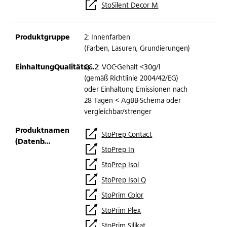
StoSilent Decor M
2: Innenfarben
(Farben, Lasuren, Grundierungen)
QS 2: VOC-Gehalt <30g/l
(gemäß Richtlinie 2004/42/EG)
oder Einhaltung Emissionen nach
28 Tagen < AgBB-Schema oder
vergleichbar/strenger
StoPrep Contact
StoPrep In
StoPrep Isol
StoPrep Isol Q
StoPrim Color
StoPrim Plex
StoPrim Silikat