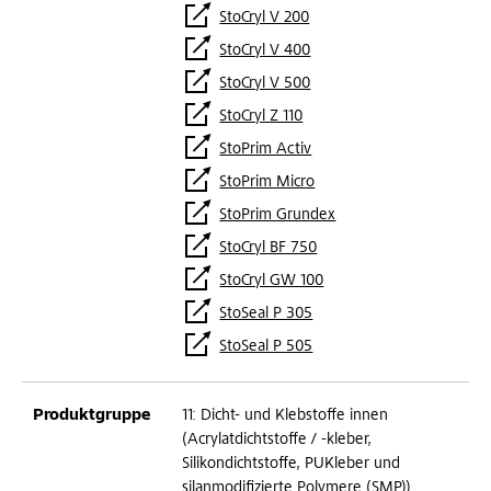
StoCryl V 200
StoCryl V 400
StoCryl V 500
StoCryl Z 110
StoPrim Activ
StoPrim Micro
StoPrim Grundex
StoCryl BF 750
StoCryl GW 100
StoSeal P 305
StoSeal P 505
11: Dicht- und Klebstoffe innen
(Acrylatdichtstoffe / -kleber,
Silikondichtstoffe, PUKleber und
silanmodifizierte Polymere (SMP))