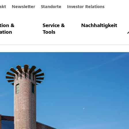
akt
Newsletter
Standorte
Investor Relations
ation &
Service &
Nachhaltigkeit
up Kirke, Nørresundb
ation
Tools