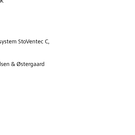
DK
ystem StoVentec C,
dsen & Østergaard