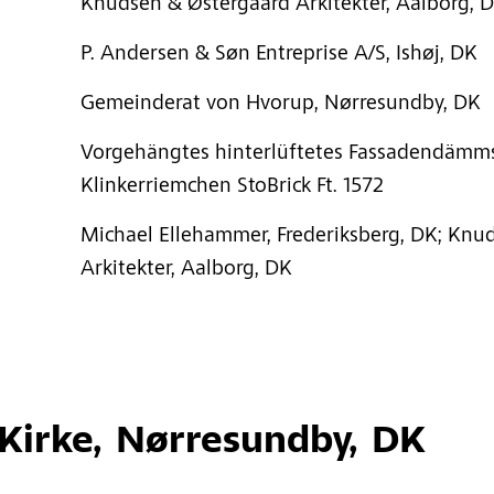
Knudsen & Østergaard Arkitekter, Aalborg, 
P. Andersen & Søn Entreprise A/S, Ishøj, DK
Gemeinderat von Hvorup, Nørresundby, DK
Vorgehängtes hinterlüftetes Fassadendämms
Klinkerriemchen StoBrick Ft. 1572
Michael Ellehammer, Frederiksberg, DK; Knu
Arkitekter, Aalborg, DK
Kirke, Nørresundby, DK