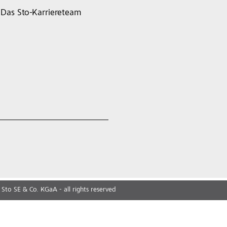
Das Sto-Karriereteam
Sto SE & Co. KGaA - all rights reserved