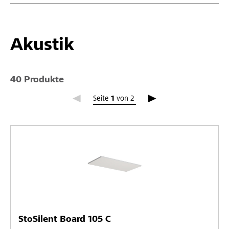
Akustik
40 Produkte
Seite 1
Seite
1
von
2
StoSilent Board 105 C