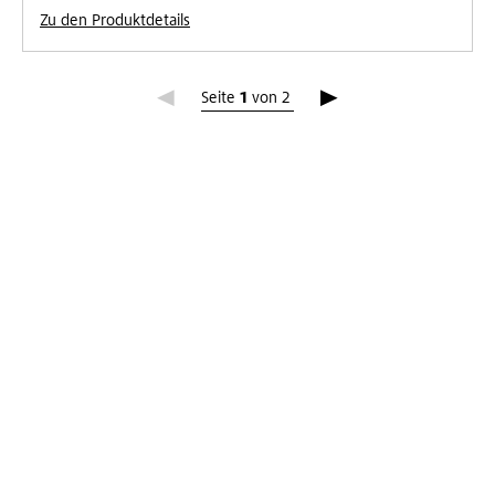
Zu den Produktdetails
Seite 1
Seite
1
von
2