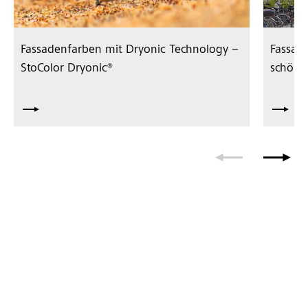
Fassadenfarben mit Dryonic Technology –
Fassade
StoColor Dryonic®
schön