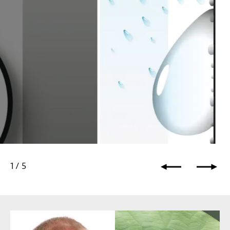
schichtungen
Herkömmliche Fassadenbe
1
/
5
r Oberfläche ab.
Die Oberfläche ist weniger hydro