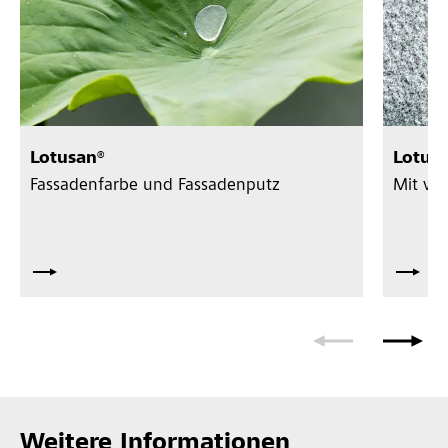
Lotusan®
Lotus
Fassadenfarbe und Fassadenputz
Mit ver
Weitere Informationen